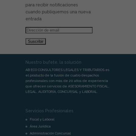
para recibir notificaciones
cuando publiquemos una nueva
entrada
Dirección
de
email
Nuestro bufete, la solución
AB ECO CONSULTORES LEGALES Y TRIBUTARIOS es
el producto de la fusión de cuatro despachos
profesionales con más de 20 años de experiencia
que ofrecen servicios de ASESORAMIENTO FISCAL,
LEGAL, AUDITORÍA, CONCURSAL y LABORAL.
Servicios Profesionales
Fiscal y Laboral
Área Jurídica
Administración Concursal