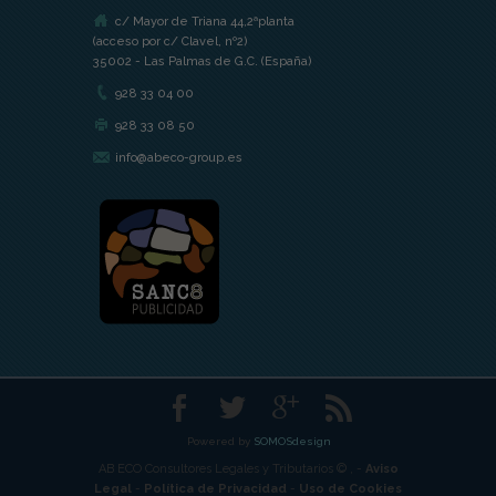
c/ Mayor de Triana 44,2ªplanta
(acceso por c/ Clavel, nº2)
35002 - Las Palmas de G.C. (España)
928 33 04 00
928 33 08 50
info@abeco-group.es
Powered by
SOMOSdesign
AB ECO Consultores Legales y Tributarios © ,
-
Aviso
Legal
-
Política de Privacidad
-
Uso de Cookies