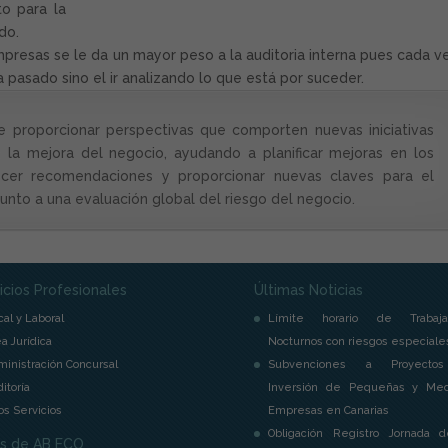
o para la
do.
mpresas se le da un mayor peso a la auditoria interna pues cada v
a pasado sino el ir analizando lo que está por suceder.
e proporcionar perspectivas que comporten nuevas iniciativas
 la mejora del negocio, ayudando a planificar mejoras en los
cer recomendaciones y proporcionar nuevas claves para el
junto a una evaluación global del riesgo del negocio.
icios Profesionales
Últimas Noticias
cal y Laboral
Límite horario de Trabaja
a Jurídica
Nocturnos con riesgos especiale
inistración Concursal
Subvenciones a Proyecto
itoría
Inversión de Pequeñas y Med
os Servicios
Empresas en Canarias
Obligación Registro Jornada d
s de AB ECO