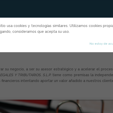
sitio usa cookies y tecnologías similares. Utilizamos cookies propi
Inicio
Quiénes somos
Servicios Profesiona
egando, consideramos que acepta su uso.
No estoy de ac
r su negocio, a ser su asesor estratégico y a acelerar el proce
GALES Y TRIBUTARIOS, S.L.P.
tiene como premisas la independe
os financieros intentando aportar un valor añadido a nuestros client