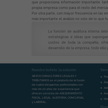
que proporciona información importante tant
propia empresa como para el resto del merca
Por otra parte, con mayor frecuencia en las e
más importante el análisis no solo de lo que h
La función de auditora interna deb
estratégicas e ideas que supongan
costos de toda la compañía, ofre
desarrollo de la empresa, todo ello 
Nuestro bufete, la solución
Serv
AB ECO CONSULTORES LEGALES Y
Fis
TRIBUTARIOS es el producto de la fusión
Áre
de cuatro despachos profesionales con
Adm
más de 20 años de experiencia que
ofrecen servicios de ASESORAMIENTO
Aud
FISCAL, LEGAL, AUDITORÍA, CONCURSAL
Otr
y LABORAL.
Blog