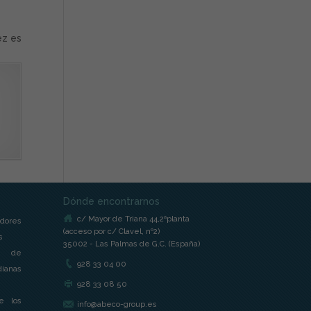
ez es
Dónde encontrarnos
c/ Mayor de Triana 44,2ªplanta
dores
(acceso por c/ Clavel, nº2)
s
35002 - Las Palmas de G.C. (España)
s de
928 33 04 00
ianas
928 33 08 50
e los
info@abeco-group.es