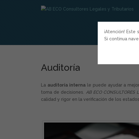
¡Atención! Este 
Si continua nav
Auditoría
La
auditoría interna
le puede ayudar a mejora
toma de decisiones.
AB ECO CONSULTORES LE
calidad y rigor en la verificación de los estad