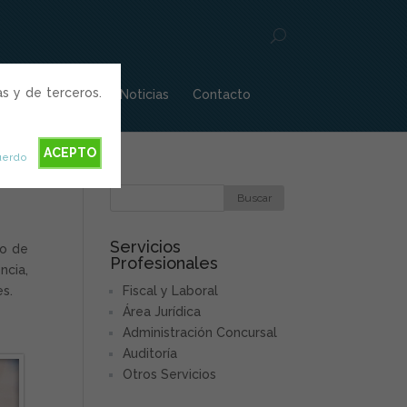
as y de terceros.
les
Blogs
Noticias
Contacto
ACEPTO
uerdo
Servicios
so de
Profesionales
ncia,
es.
Fiscal y Laboral
Área Jurídica
Administración Concursal
Auditoría
Otros Servicios