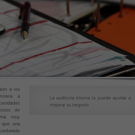
ales a los
nciera a
La auditoría interna le puede ayudar a
ecesidades
mejorar su negocio
vicios de
orma muy
do que una
 contenido