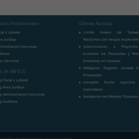
icios Profesionales
Últimas Noticias
cal y Laboral
Límite horario de Trabaja
a Jurídica
Nocturnos con riesgos especiale
inistración Concursal
Subvenciones a Proyecto
itoría
Inversión de Pequeñas y Med
os Servicios
Empresas en Canarias
Obligación Registro Jornada d
s de AB ECO
Empleados
g Fiscal y Laboral
Campaña Renta ejercicio
g Área Jurídica
(calendario)
g Administración Concursal
Aprobación del Modelo Tributario
g Auditoría
-
Política de Privacidad
-
Uso de Cookies