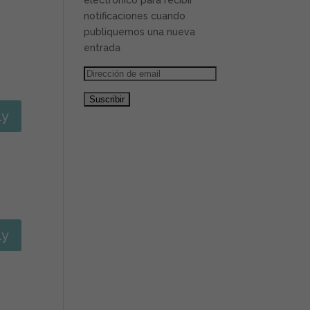
electrónico para recibir
notificaciones cuando
publiquemos una nueva
entrada
Dirección
de
email
ly
ly