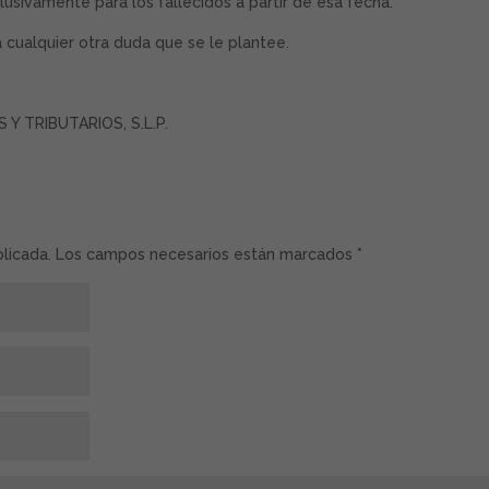
lusivamente para los fallecidos a partir de esa fecha.
 cualquier otra duda que se le plantee.
 TRIBUTARIOS, S.L.P.
ublicada. Los campos necesarios están marcados
*