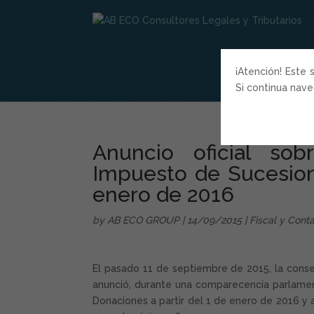
¡Atención! Este 
Si continua nav
Anuncio oficial sob
Impuesto de Sucesione
enero de 2016
by
AB ECO GROUP
| 14/09/2015 |
Fiscal y Cont
El pasado 11 de septiembre de 2015, la conse
anunció, durante una comparecencia parlament
Donaciones a partir del 1 de enero de 2016 y