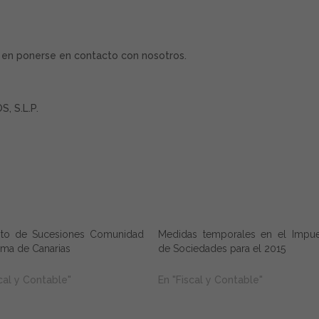
e en ponerse en contacto con nosotros.
, S.L.P.
to de Sucesiones Comunidad
Medidas temporales en el Impu
ma de Canarias
de Sociedades para el 2015
cal y Contable"
En "Fiscal y Contable"