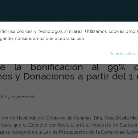
sitio usa cookies y tecnologías similares. Utilizamos cookies propi
Inicio
Quiénes somos
Servicios Profesiona
egando, consideramos que acepta su uso.
No estoy de ac
re la bonificación al 99% d
s y Donaciones a partir del 1
able
|
2 comments
jera de Hacienda del Gobierno de Canarias, Dña. Rosa Dávila Ma
aria, que el Ejecutivo bonificará al 99% el Impuesto de Sucesio
 así se recogerá en la Ley de Presupuestos de la Comunidad Aut