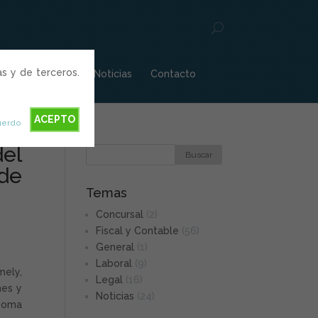
as y de terceros.
les
Blogs
Noticias
Contacto
ACEPTO
uerdo
el
 de
Temas
Concursal
(2)
Fiscal y Contable
(56)
General
(1)
Laboral
(9)
mely,
Legal
(16)
nes y
Noticias
(24)
ónoma