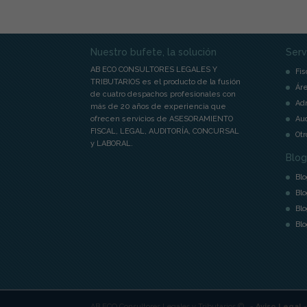
Nuestro bufete, la solución
Serv
AB ECO CONSULTORES LEGALES Y
Fis
TRIBUTARIOS es el producto de la fusión
Áre
de cuatro despachos profesionales con
Adm
más de 20 años de experiencia que
ofrecen servicios de ASESORAMIENTO
Aud
FISCAL, LEGAL, AUDITORÍA, CONCURSAL
Otr
y LABORAL.
Blog
Blo
Blo
Blo
Blo
AB ECO Consultores Legales y Tributarios © ,
-
Aviso Legal