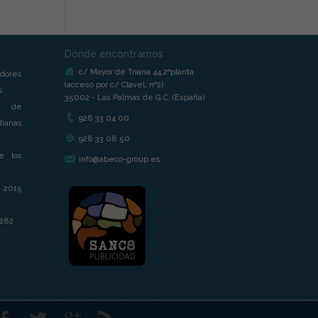
Dónde encontrarnos
c/ Mayor de Triana 44,2ªplanta
dores
(acceso por c/ Clavel, nº2)
s
35002 - Las Palmas de G.C. (España)
s de
928 33 04 00
ianas
928 33 08 50
e los
info@abeco-group.es
 2015
 282