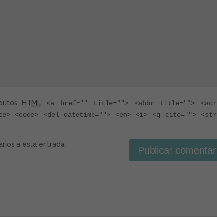
ibutos
HTML
:
<a href="" title=""> <abbr title=""> <acr
te> <code> <del datetime=""> <em> <i> <q cite=""> <str
arios a esta entrada.